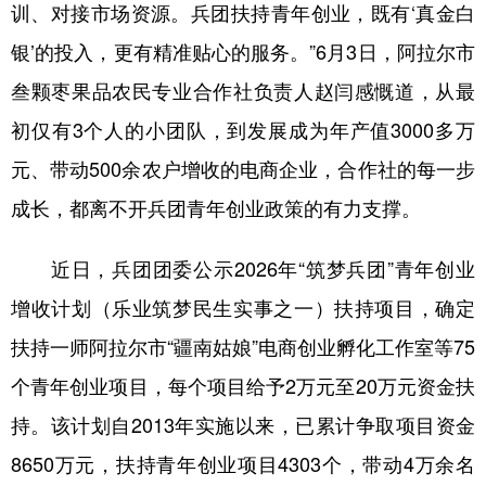
训、对接市场资源。兵团扶持青年创业，既有‘真金白
广东
广西
海南
重庆
银’的投入，更有精准贴心的服务。”6月3日，阿拉尔市
四川
贵州
云南
西藏
叁颗枣果品农民专业合作社负责人赵闫感慨道，从最
初仅有3个人的小团队，到发展成为年产值3000多万
陕西
甘肃
青海
宁夏
元、带动500余农户增收的电商企业，合作社的每一步
新疆
内蒙古
黑龙江
成长，都离不开兵团青年创业政策的有力支撑。
多语种频道
近日，兵团团委公示2026年“筑梦兵团”青年创业
增收计划（乐业筑梦民生实事之一）扶持项目，确定
English
Español
Français
عربى
扶持一师阿拉尔市“疆南姑娘”电商创业孵化工作室等75
Русский язык
日本語
한국어
个青年创业项目，每个项目给予2万元至20万元资金扶
Deutsch
Português
持。该计划自2013年实施以来，已累计争取项目资金
8650万元，扶持青年创业项目4303个，带动4万余名