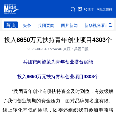
手机版
PC版本
网站无障碍
网站地图
首页
头条
兵团要闻
图片新闻
新华视角看新疆
投入8650万元扶持青年创业项目4303个
头条
兵团要闻
图片新闻
新华视角看新疆
2026-06-04 15:54:46
来源：兵团日报
专题
兵团靶向施策为青年创业搭台赋能
地方频道
投入8650万元扶持青年创业项目4303个
北京
天津
河北
山西
“兵团青年创业专项扶持资金及时到位，有效缓解
辽宁
吉林
上海
江苏
了我们创业初期的资金压力；面对品牌知名度有限、
浙江
安徽
福建
江西
线上转化率低的困境，团委还组织我们参加电商培
山东
河南
湖北
湖南