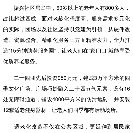
振兴社区居民中，60岁以上的老年人有800多人，
广东
广西
海南
重庆
占比超过四成。面对老龄化程度高、服务需求多元化
四川
贵州
云南
西藏
的实际，团场以及社区坚持以党建为引领，从硬件改
陕西
甘肃
青海
宁夏
造、资源整合、精细化服务三方面精准发力，全力打
新疆
内蒙古
黑龙江
造“15分钟助老服务圈”，让老人们在“家门口”就能享受
优质养老服务。
多语种频道
二十四团先后投资950万元，建成3万平方米的四
English
Español
Français
عربى
季文化广场。广场巧妙融入二十四节气元素，设有16
Русский язык
日本語
한국어
处无障碍通道，铺设4000平方米的防滑地砖，并安装
Deutsch
Português
12套适老健身器材，让老人们四季都有活动场所。
适老化改造不仅在公共区域，更延伸到居民家