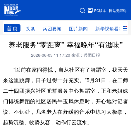
手机版
PC版本
网站无障碍
网站地图
首页
头条
兵团要闻
图片新闻
新华视角看新疆
养老服务“零距离” 幸福晚年“有滋味”
头条
兵团要闻
图片新闻
新华视角看新疆
2026-06-03 11:17:20
来源：兵团日报
专题
“以前在家闷得慌，自从社区有了舞蹈室，我天天
地方频道
来这里跳舞，日子过得十分充实。”5月31日，在二师
二十四团振兴社区党群服务中心舞蹈室，正和老姐妹
北京
天津
河北
山西
们排练舞蹈的社区居民牛玉风休息时，开心地对记者
辽宁
吉林
上海
江苏
说。不远处，几名老人在舒缓的音乐中练习太极拳，
浙江
安徽
福建
江西
起势沉稳、收势从容，动作行云流水。
山东
河南
湖北
湖南