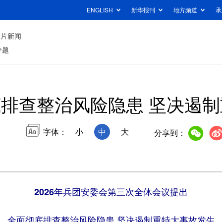
ENGLISH
新华报刊
地方频道
承
图片新闻
专题
排查整治风险隐患 坚决遏
字体：
小
中
大
分享到：
2026年兵团安委会第三次全体会议提出
全面彻底排查整治风险隐患 坚决遏制重特大事故发生