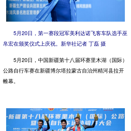
广东
广西
海南
重庆
四川
贵州
云南
西藏
5月20日，第一赛段冠军美利达诺飞客车队选手巫
陕西
甘肃
青海
宁夏
帛宏在颁奖仪式上庆祝。新华社记者 丁磊 摄
新疆
内蒙古
黑龙江
5月20日，中国新疆第十八届环赛里木湖（国际）
多语种频道
公路自行车赛在新疆博尔塔拉蒙古自治州精河县拉开
帷幕。
English
Español
Français
عربى
Русский язык
日本語
한국어
Deutsch
Português