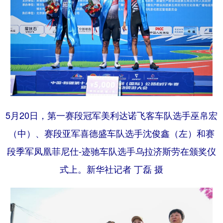
5月20日，第一赛段冠军美利达诺飞客车队选手巫帛宏
（中）、赛段亚军喜德盛车队选手沈俊鑫（左）和赛
段季军凤凰菲尼仕-迹驰车队选手乌拉济斯劳在颁奖仪
式上。新华社记者 丁磊 摄