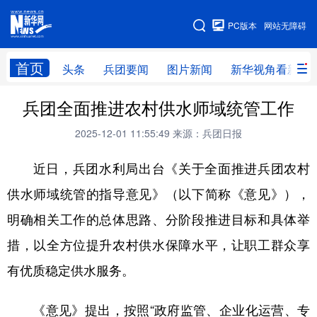
手机版
PC版本
网站无障碍
网站地图
首页
头条
兵团要闻
图片新闻
新华视角看新疆
兵团全面推进农村供水师域统管工作
头条
兵团要闻
图片新闻
新华视角看新疆
2025-12-01 11:55:49
来源：兵团日报
专题
近日，兵团水利局出台《关于全面推进兵团农村
地方频道
供水师域统管的指导意见》（以下简称《意见》），
明确相关工作的总体思路、分阶段推进目标和具体举
北京
天津
河北
山西
措，以全方位提升农村供水保障水平，让职工群众享
辽宁
吉林
上海
江苏
有优质稳定供水服务。
浙江
安徽
福建
江西
《意见》提出，按照“政府监管、企业化运营、专
山东
河南
湖北
湖南