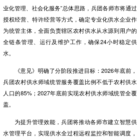
业化管理、社会化服务”总体思路，兵团各师市将通过
广东
广西
海南
重庆
授权经营、特许经营等方式，确定专业化供水企业作
四川
贵州
云南
西藏
为统管主体，全面负责辖区农村供水从水源到用户的
陕西
甘肃
青海
宁夏
全链条管理、运行及维护工作，确保24小时稳定供
新疆
内蒙古
黑龙江
水。
《意见》明确了分阶段推进目标：2026年底前，
多语种频道
兵团农村供水师域统管服务覆盖比例不低于农村供水
English
Español
Français
عربى
人口的85%；2027年底前实现农村供水师域统管全覆
Русский язык
日本語
한국어
盖。
Deutsch
Português
为提升管理效能，兵团将推动各师市建立智慧供
水管理平台，实现供水全过程远程监控和智能调度，