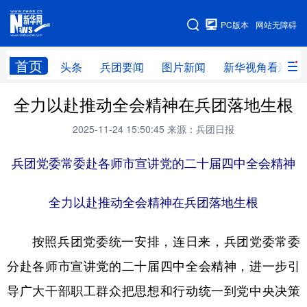
手机版
PC版本
网站无障碍
网站地图
首页
头条
兵团要闻
图片新闻
新华视角看新疆
全力以赴推动全会精神在兵团落地生根
头条
兵团要闻
图片新闻
新华视角看新疆
2025-11-24 15:50:45
来源：兵团日报
专题
兵团党委常委赴各师市宣讲党的二十届四中全会精神
地方频道
全力以赴推动全会精神在兵团落地生根
北京
天津
河北
山西
按照兵团党委统一安排，连日来，兵团党委常委
辽宁
吉林
上海
江苏
分赴各师市宣讲党的二十届四中全会精神，进一步引
浙江
安徽
福建
江西
导广大干部职工群众把思想和行动统一到党中央决策
山东
河南
湖北
湖南