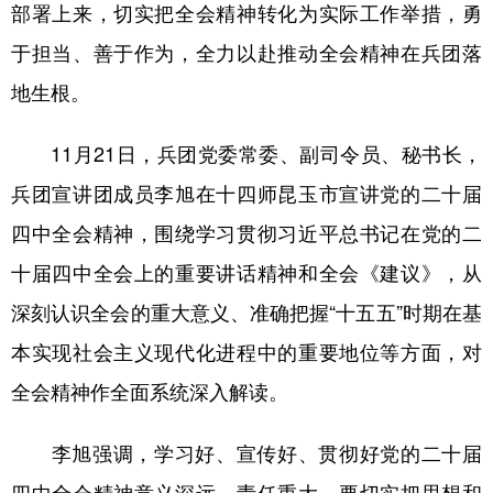
部署上来，切实把全会精神转化为实际工作举措，勇
广东
广西
海南
重庆
于担当、善于作为，全力以赴推动全会精神在兵团落
四川
贵州
云南
西藏
地生根。
陕西
甘肃
青海
宁夏
11月21日，兵团党委常委、副司令员、秘书长，
新疆
内蒙古
黑龙江
兵团宣讲团成员李旭在十四师昆玉市宣讲党的二十届
四中全会精神，围绕学习贯彻习近平总书记在党的二
多语种频道
十届四中全会上的重要讲话精神和全会《建议》，从
深刻认识全会的重大意义、准确把握“十五五”时期在基
English
Español
Français
عربى
本实现社会主义现代化进程中的重要地位等方面，对
Русский язык
日本語
한국어
全会精神作全面系统深入解读。
Deutsch
Português
李旭强调，学习好、宣传好、贯彻好党的二十届
四中全会精神意义深远、责任重大，要切实把思想和