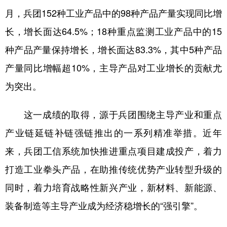
月，兵团152种工业产品中的98种产品产量实现同比增
广东
广西
海南
重庆
长，增长面达64.5%；18种重点监测工业产品中的15
四川
贵州
云南
西藏
种产品产量保持增长，增长面达83.3%，其中5种产品
陕西
甘肃
青海
宁夏
产量同比增幅超10%，主导产品对工业增长的贡献尤
新疆
内蒙古
黑龙江
为突出。
这一成绩的取得，源于兵团围绕主导产业和重点
多语种频道
产业链延链补链强链推出的一系列精准举措。近年
English
Español
Français
عربى
来，兵团工信系统加快推进重点项目建成投产，着力
Русский язык
日本語
한국어
打造工业拳头产品，在助推传统优势产业转型升级的
Deutsch
Português
同时，着力培育战略性新兴产业，新材料、新能源、
装备制造等主导产业成为经济稳增长的“强引擎”。