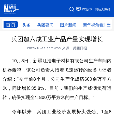
手机版
PC版本
网站无障碍
网站地图
首页
头条
兵团要闻
图片新闻
新华视角看新疆
兵团超六成工业产品产量实现增长
头条
兵团要闻
图片新闻
新华视角看新疆
2025-10-11 11:14:55
来源：兵团日报
专题
10月8日，新疆江浩电子材料有限公司生产车间内
地方频道
机器轰鸣，该公司负责人指着飞速运转的设备向记者
介绍：“今年前8个月，公司生产化成箔600余万平方
北京
天津
河北
山西
米，同比增长35.8%。目前，我们的生产线满负荷运
辽宁
吉林
上海
江苏
转，确保实现全年800万平方米的生产目标。”
浙江
安徽
福建
江西
今年以来，兵团工业经济发展势头强劲。1至8
山东
河南
湖北
湖南