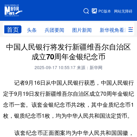
手机版
PC版本
网站无障碍
网站地图
首页
头条
兵团要闻
图片新闻
新华视角看新疆
中国人民银行将发行新疆维吾尔自治区
头条
兵团要闻
图片新闻
新华视角看新疆
成立70周年金银纪念币
专题
2025-09-17 10:55:17
来源：新华网
记者9月16日从中国人民银行获悉，中国人民银行
地方频道
定于9月19日发行新疆维吾尔自治区成立70周年金银纪
北京
天津
河北
山西
念币一套。该套金银纪念币共2枚，其中金质纪念币1
辽宁
吉林
上海
江苏
枚，银质纪念币1枚，均为中华人民共和国法定货币。
浙江
安徽
福建
江西
该套纪念币正面图案均为中华人民共和国国徽，
山东
河南
湖北
湖南