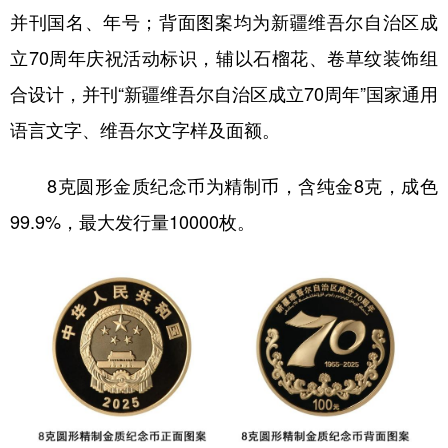
并刊国名、年号；背面图案均为新疆维吾尔自治区成
广东
广西
海南
重庆
立70周年庆祝活动标识，辅以石榴花、卷草纹装饰组
四川
贵州
云南
西藏
合设计，并刊“新疆维吾尔自治区成立70周年”国家通用
陕西
甘肃
青海
宁夏
语言文字、维吾尔文字样及面额。
新疆
内蒙古
黑龙江
8克圆形金质纪念币为精制币，含纯金8克，成色
99.9%，最大发行量10000枚。
多语种频道
English
Español
Français
عربى
Русский язык
日本語
한국어
Deutsch
Português