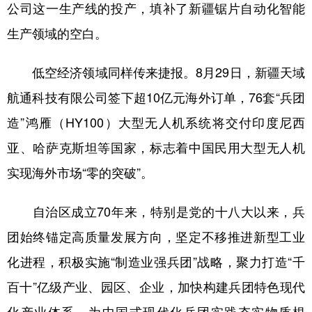
公司这一生产线的投产，填补了新疆锯片自动化智能
广东
广西
海南
重庆
生产领域的空白。
四川
贵州
云南
西藏
低空经济领域同样传来捷报。8月29日，新疆天域
陕西
甘肃
青海
宁夏
航通科技有限公司签下超10亿元海外订单，76套“兵团
新疆
内蒙古
黑龙江
造”鸿雁（HY100）大型无人机系统将交付印度尼西
亚、哈萨克斯坦等国家，标志着中国民用大型无人机
多语种频道
实现海外市场“零的突破”。
English
Español
Français
عربى
自治区成立70年来，特别是党的十八大以来，兵
Русский язык
日本語
한국어
团始终锚定高质量发展方向，坚定不移推进新型工业
Deutsch
Português
化进程，积极实施“制造业强兵团”战略，聚力打造“千
百十”亿级产业、园区、企业，加快构建兵团特色现代
化产业体系，为中国式现代化兵团实践夯实物质根