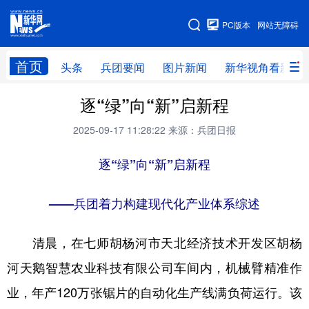
手机版
PC版本
网站无障碍
网站地图
首页
头条
兵团要闻
图片新闻
新华视角看新疆
逐“绿”向“新”启新程
头条
兵团要闻
图片新闻
新华视角看新疆
2025-09-17 11:28:22
来源：兵团日报
专题
逐“绿”向“新”启新程
地方频道
——兵团着力构建现代化产业体系综述
北京
天津
河北
山西
清晨，在七师胡杨河市天北经济技术开发区胡杨
辽宁
吉林
上海
江苏
河天鹅智慧农业科技有限公司车间内，机械臂精准作
浙江
安徽
福建
江西
业，年产120万张锯片的自动化生产线满负荷运行。该
山东
河南
湖北
湖南