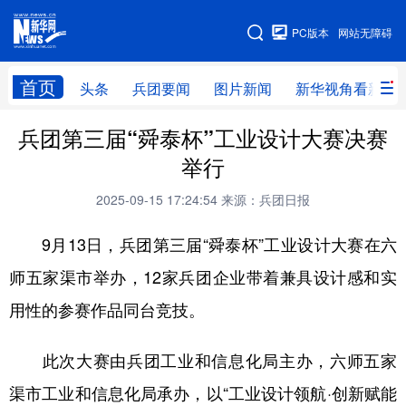
手机版
PC版本
网站无障碍
网站地图
首页
头条
兵团要闻
图片新闻
新华视角看新疆
兵团第三届“舜泰杯”工业设计大赛决赛
头条
兵团要闻
图片新闻
新华视角看新疆
举行
专题
2025-09-15 17:24:54
来源：兵团日报
9月13日，兵团第三届“舜泰杯”工业设计大赛在六
地方频道
师五家渠市举办，12家兵团企业带着兼具设计感和实
北京
天津
河北
山西
用性的参赛作品同台竞技。
辽宁
吉林
上海
江苏
此次大赛由兵团工业和信息化局主办，六师五家
浙江
安徽
福建
江西
渠市工业和信息化局承办，以“工业设计领航·创新赋能
山东
河南
湖北
湖南