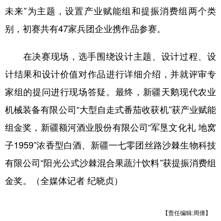
未来”为主题，设置产业赋能组和提振消费组两个类
广东
广西
海南
重庆
别，初赛共有47家兵团企业携作品参赛。
四川
贵州
云南
西藏
在决赛现场，选手围绕设计主题、设计过程、设
陕西
甘肃
青海
宁夏
计结果和设计价值对作品进行详细介绍，并就评审专
新疆
内蒙古
黑龙江
家组的提问进行现场答疑。最终，新疆天鹅现代农业
机械装备有限公司“大型自走式番茄收获机”获产业赋能
多语种频道
组金奖，新疆额河酒业股份有限公司“军垦文化礼 地窝
English
Español
Français
عربى
子1959”浓香型白酒、新疆一七零团丝路沙棘生物科技
Русский язык
日本語
한국어
有限公司“阳光公式沙棘混合果蔬汁饮料”获提振消费组
金奖。（全媒体记者 纪晓贞）
Deutsch
Português
【责任编辑:周倩】