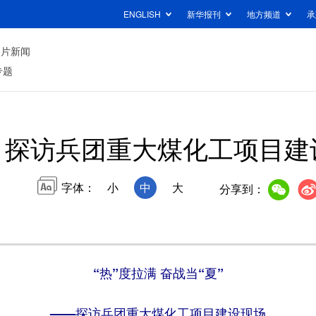
ENGLISH
新华报刊
地方频道
承
图片新闻
专题
探访兵团重大煤化工项目建
字体：
小
中
大
分享到：
“热”度拉满 奋战当“夏”
——探访兵团重大煤化工项目建设现场