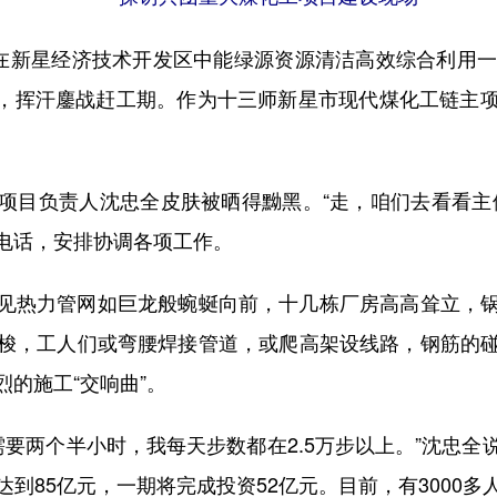
新星经济技术开发区中能绿源资源清洁高效综合利用一
”验，挥汗鏖战赶工期。作为十三师新星市现代煤化工链
目负责人沈忠全皮肤被晒得黝黑。“走，咱们去看看主体
电话，安排协调各项工作。
热力管网如巨龙般蜿蜒向前，十几栋厂房高高耸立，锅
梭，工人们或弯腰焊接管道，或爬高架设线路，钢筋的
的施工“交响曲”。
要两个半小时，我每天步数都在2.5万步以上。”沈忠
到85亿元，一期将完成投资52亿元。目前，有3000