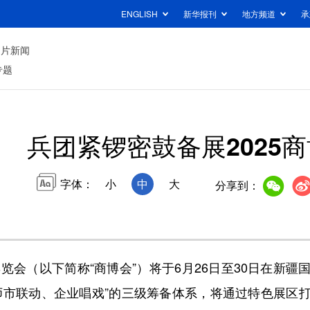
ENGLISH
新华报刊
地方频道
承
图片新闻
专题
兵团紧锣密鼓备展2025
字体：
小
中
大
分享到：
会（以下简称“商博会”）将于6月26日至30日在新
师市联动、企业唱戏”的三级筹备体系，将通过特色展区