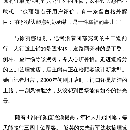
远的订单是送到五六公里外的连队，这在过去想都不
敢想。”徐丽娜点开用户评价，有一条留言格外醒
目：“在沙漠边能点到冰奶茶，是一件幸福的事儿！”
与徐丽娜道别，记者沿着团部宽阔的主干道前
行，人行道上铺的是透水砖，道路两旁种的是丁香、
侧柏、金叶榆等景观树，令人心旷神怡。走进道路旁
的艺加艺理发店，店主熊英正在给顾客设计新发型。
她向记者坦言，2000年初刚开店时，门口还是坑洼的
土路，一刮风满脸沙，从没想到团场能有如今的好光
景。
“随着团部的‘颜值’逐渐提高，年轻人开始回流，每
天能接待三四十位顾客。”熊英的丈夫薛军边收拾理发