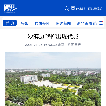
手机版
PC版本
网站无障碍
网站地图
首页
头条
兵团要闻
图片新闻
新华视角看新疆
沙漠边“种”出现代城
头条
兵团要闻
图片新闻
新华视角看新疆
2025-05-23 16:03:32
来源：兵团日报
专题
地方频道
北京
天津
河北
山西
辽宁
吉林
上海
江苏
浙江
安徽
福建
江西
山东
河南
湖北
湖南