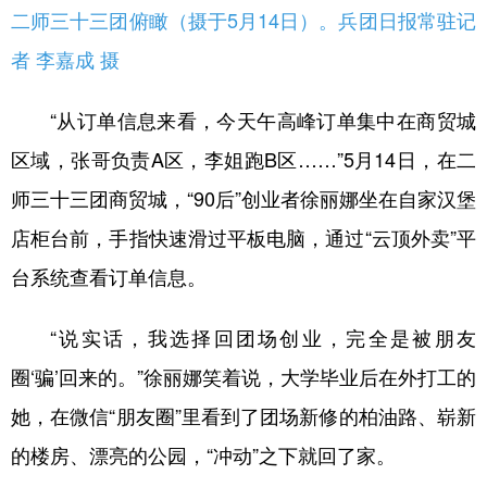
二师三十三团俯瞰（摄于5月14日）。兵团日报常驻记
广东
广西
海南
重庆
者 李嘉成 摄
四川
贵州
云南
西藏
“从订单信息来看，今天午高峰订单集中在商贸城
陕西
甘肃
青海
宁夏
区域，张哥负责A区，李姐跑B区……”5月14日，在二
新疆
内蒙古
黑龙江
师三十三团商贸城，“90后”创业者徐丽娜坐在自家汉堡
店柜台前，手指快速滑过平板电脑，通过“云顶外卖”平
多语种频道
台系统查看订单信息。
English
Español
Français
عربى
“说实话，我选择回团场创业，完全是被朋友
Русский язык
日本語
한국어
圈‘骗’回来的。”徐丽娜笑着说，大学毕业后在外打工的
Deutsch
Português
她，在微信“朋友圈”里看到了团场新修的柏油路、崭新
的楼房、漂亮的公园，“冲动”之下就回了家。