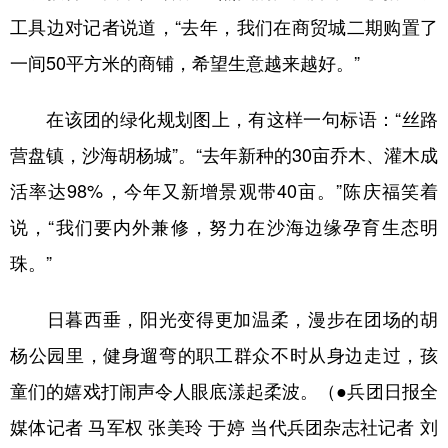
工具边对记者说道，“去年，我们在商贸城二期购置了
一间50平方米的商铺，希望生意越来越好。”
在该团的绿化规划图上，有这样一句标语：“丝路
营盘镇，沙海胡杨城”。“去年新种的30亩乔木、灌木成
活率达98%，今年又新增景观带40亩。”陈庆福笑着
说，“我们要内外兼修，努力在沙海边缘孕育生态明
珠。”
日暮西垂，阳光变得更加温柔，漫步在团场的胡
杨公园里，健身遛弯的职工群众不时从身边走过，孩
童们的嬉戏打闹声令人眼底漾起柔波。（●兵团日报全
媒体记者 马军权 张美玲 于婷 当代兵团杂志社记者 刘