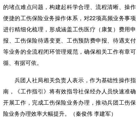
的堵点难点问题，构建起科学合理、流程清晰、操作
广东
广西
海南
重庆
便捷的工伤保险业务操作体系，对22项高频业务事项
四川
贵州
云南
西藏
进行精细化梳理，形成涵盖工伤医疗（康复）费用申
陕西
甘肃
青海
宁夏
报、工伤保险待遇变更、工伤预防费申报、待遇支付
新疆
内蒙古
黑龙江
等业务的全流程闭环管理规范，确保相关工作有章可
循、有据可依。
多语种频道
兵团人社局相关负责人表示，作为基础性操作指
English
Español
Français
عربى
南，《工作指引》将有效指导社保经办人员快速准确
Русский язык
日本語
한국어
开展工作，完成工伤保险业务办理，推动兵团工伤保
险业务办理效率大幅提升。（秦俊伟 李建军）
Deutsch
Português