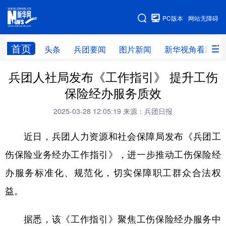
手机版
PC版本
网站无障碍
网站地图
首页
头条
兵团要闻
图片新闻
新华视角看新疆
兵团人社局发布《工作指引》 提升工伤
头条
兵团要闻
图片新闻
新华视角看新疆
保险经办服务质效
专题
2025-03-28 12:05:19
来源：兵团日报
近日，兵团人力资源和社会保障局发布《兵团工
地方频道
伤保险业务经办工作指引》，进一步推动工伤保险经
北京
天津
河北
山西
办服务标准化、规范化，切实保障职工群众合法权
辽宁
吉林
上海
江苏
益。
浙江
安徽
福建
江西
据悉，该《工作指引》聚焦工伤保险经办服务中
山东
河南
湖北
湖南