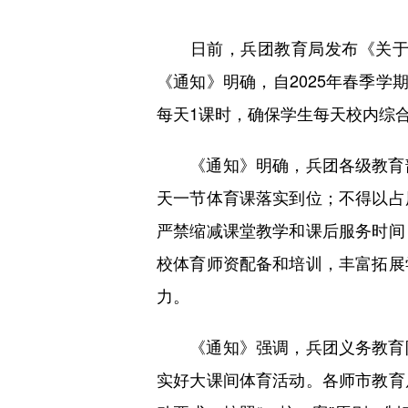
日前，兵团教育局发布《关于调
《通知》明确，自2025年春季学
每天1课时，确保学生每天校内综
《通知》明确，兵团各级教育部
天一节体育课落实到位；不得以占
严禁缩减课堂教学和课后服务时间
校体育师资配备和培训，丰富拓展
力。
《通知》强调，兵团义务教育阶
实好大课间体育活动。各师市教育