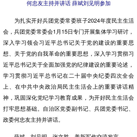
何忠友主持并讲话 薛斌刘见明参加
广东
广西
海南
重庆
为扎实开好兵团党委常委班子2024年度民主生活
四川
贵州
云南
西藏
会，兵团党委常委会1月15日专门开展集体学习研讨，
陕西
甘肃
青海
宁夏
深入学习领会习近平总书记关于党的建设的重要思
新疆
内蒙古
黑龙江
想、关于党的自我革命的重要思想，深入学习贯彻习
近平总书记关于全面加强党的纪律建设的重要论述，
多语种频道
学习贯彻习近平总书记在二十届中央纪委四次全会
上、在中共中央政治局民主生活会上的重要讲话精
English
Español
Français
عربى
神，巩固深化党纪学习教育成果，为开好民主生活会
Русский язык
日本語
한국어
打牢思想基础。自治区党委副书记、兵团党委书记、
Deutsch
Português
政委何忠友主持并讲话。
薛斌、刘见明、张文胜、姜新军作交流发言。