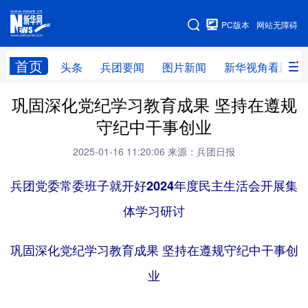
手机版
PC版本
网站无障碍
网站地图
首页
头条
兵团要闻
图片新闻
新华视角看新疆
巩固深化党纪学习教育成果 坚持在遵规
头条
兵团要闻
图片新闻
新华视角看新疆
守纪中干事创业
专题
2025-01-16 11:20:06
来源：兵团日报
兵团党委常委班子就开好2024年度民主生活会开展集
地方频道
体学习研讨
北京
天津
河北
山西
辽宁
吉林
上海
江苏
巩固深化党纪学习教育成果 坚持在遵规守纪中干事创
浙江
安徽
业
福建
江西
山东
河南
湖北
湖南