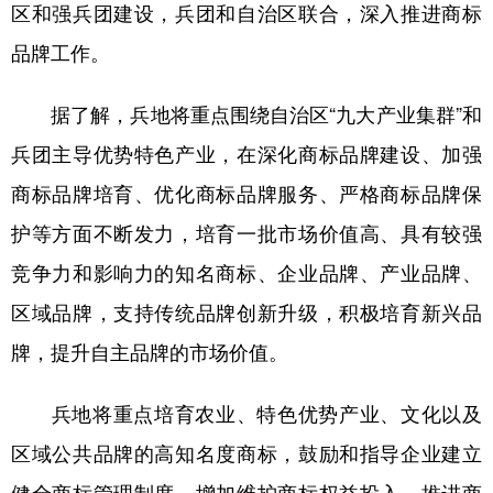
区和强兵团建设，兵团和自治区联合，深入推进商标
广东
广西
海南
重庆
品牌工作。
四川
贵州
云南
西藏
据了解，兵地将重点围绕自治区“九大产业集群”和
陕西
甘肃
青海
宁夏
兵团主导优势特色产业，在深化商标品牌建设、加强
新疆
内蒙古
黑龙江
商标品牌培育、优化商标品牌服务、严格商标品牌保
护等方面不断发力，培育一批市场价值高、具有较强
多语种频道
竞争力和影响力的知名商标、企业品牌、产业品牌、
区域品牌，支持传统品牌创新升级，积极培育新兴品
English
Español
Français
عربى
牌，提升自主品牌的市场价值。
Русский язык
日本語
한국어
Deutsch
Português
兵地将重点培育农业、特色优势产业、文化以及
区域公共品牌的高知名度商标，鼓励和指导企业建立
健全商标管理制度，增加维护商标权益投入，推进商