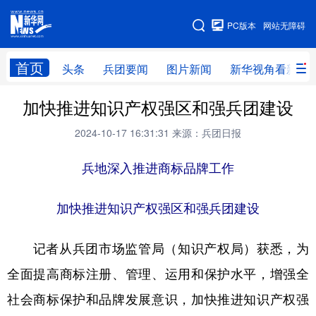
手机版
PC版本
网站无障碍
网站地图
首页
头条
兵团要闻
图片新闻
新华视角看新疆
加快推进知识产权强区和强兵团建设
头条
兵团要闻
图片新闻
新华视角看新疆
2024-10-17 16:31:31
来源：兵团日报
专题
兵地深入推进商标品牌工作
地方频道
加快推进知识产权强区和强兵团建设
北京
天津
河北
山西
记者从兵团市场监管局（知识产权局）获悉，为
辽宁
吉林
上海
江苏
全面提高商标注册、管理、运用和保护水平，增强全
浙江
安徽
福建
江西
社会商标保护和品牌发展意识，加快推进知识产权强
山东
河南
湖北
湖南