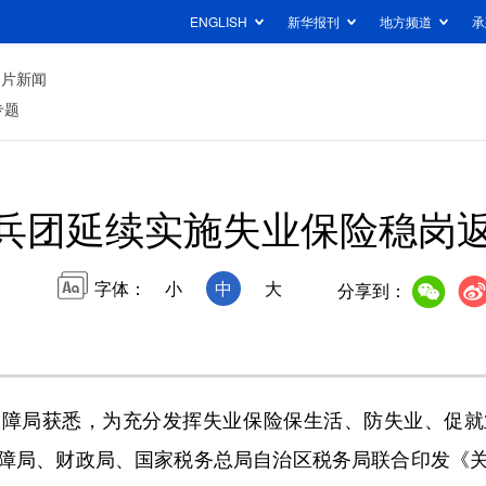
ENGLISH
新华报刊
地方频道
承
图片新闻
专题
兵团延续实施失业保险稳岗
字体：
小
中
大
分享到：
局获悉，为充分发挥失业保险保生活、防失业、促就
障局、财政局、国家税务总局自治区税务局联合印发《