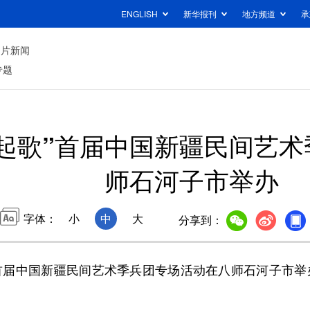
ENGLISH
新华报刊
地方频道
承
图片新闻
专题
起歌”首届中国新疆民间艺
师石河子市举办
字体：
小
中
大
分享到：
首届中国新疆民间艺术季兵团专场活动在八师石河子市举