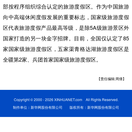
部按程序组织综合认定的旅游度假区。作为中国旅游
广东
广西
海南
重庆
向中高端休闲度假发展的重要标志，国家级旅游度假
四川
贵州
云南
西藏
区代表旅游度假产品最高等级，是除5A级旅游景区外
陕西
甘肃
青海
宁夏
国家打造的另一块金字招牌。目前，全国仅认定了85
新疆
内蒙古
黑龙江
家国家级旅游度假区，五家渠青格达湖旅游度假区是
全疆第2家、兵团首家国家级旅游度假区。
多语种频道
【责任编辑:周倩】
English
Español
Français
عربى
Русский язык
日本語
한국어
Copyright © 2000 - 2026 XINHUANET.com All Rights Reserved.
Deutsch
制作单位：新华网股份有限公司 版权所有：新华网股份有限公司
Português