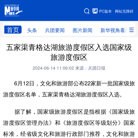
手机版
PC版本
网站无障碍
网站地图
首页
头条
兵团要闻
图片新闻
新华视角看新疆
五家渠青格达湖旅游度假区入选国家级
头条
兵团要闻
图片新闻
新华视角看新疆
旅游度假区
专题
2024-06-14 11:06:02
来源：兵团日报
6月12日，文化和旅游部公布22家新一批国家级旅
地方频道
游度假区名单，五家渠青格达湖旅游度假区入选。
北京
天津
河北
山西
辽宁
吉林
上海
江苏
据了解，国家级旅游度假区是指根据《国家级旅
游度假区管理办法》和《旅游度假区等级划分》国家
浙江
安徽
福建
江西
标准，经省级文化和旅游行政部门推荐，文化和旅游
山东
河南
湖北
湖南