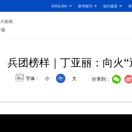
ENGLISH
新华报刊
地方频道
承
图片新闻
专题
兵团榜样｜丁亚丽：向火“
字体：
小
中
大
分享到：