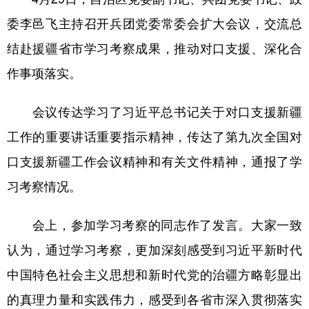
委李邑飞主持召开兵团党委常委会扩大会议，交流总
广东
广西
海南
重庆
结赴援疆省市学习考察成果，推动对口支援、深化合
四川
贵州
云南
西藏
作事项落实。
陕西
甘肃
青海
宁夏
会议传达学习了习近平总书记关于对口支援新疆
新疆
内蒙古
黑龙江
工作的重要讲话重要指示精神，传达了第九次全国对
口支援新疆工作会议精神和有关文件精神，通报了学
多语种频道
习考察情况。
English
Español
Français
عربى
会上，参加学习考察的同志作了发言。大家一致
Русский язык
日本語
한국어
认为，通过学习考察，更加深刻感受到习近平新时代
Deutsch
Português
中国特色社会主义思想和新时代党的治疆方略彰显出
的真理力量和实践伟力，感受到各省市深入贯彻落实