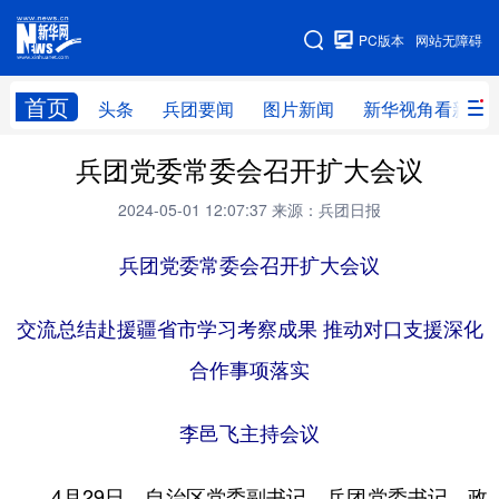
手机版
PC版本
网站无障碍
网站地图
首页
头条
兵团要闻
图片新闻
新华视角看新疆
兵团党委常委会召开扩大会议
头条
兵团要闻
图片新闻
新华视角看新疆
2024-05-01 12:07:37
来源：兵团日报
专题
兵团党委常委会召开扩大会议
地方频道
交流总结赴援疆省市学习考察成果 推动对口支援深化
北京
天津
河北
山西
合作事项落实
辽宁
吉林
上海
江苏
李邑飞主持会议
浙江
安徽
福建
江西
山东
河南
湖北
湖南
4月29日，自治区党委副书记、兵团党委书记、政